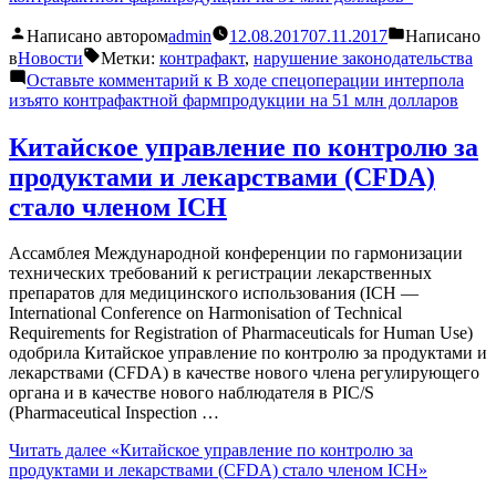
Написано автором
admin
12.08.2017
07.11.2017
Написано
в
Новости
Метки:
контрафакт
,
нарушение законодательства
Оставьте комментарий
к В ходе спецоперации интерпола
изъято контрафактной фармпродукции на 51 млн долларов
Китайское управление по контролю за
продуктами и лекарствами (CFDA)
стало членом ICH
Ассамблея Международной конференции по гармонизации
технических требований к регистрации лекарственных
препаратов для медицинского использования (ICH —
International Conference on Harmonisation of Technical
Requirements for Registration of Pharmaceuticals for Human Use)
одобрила Китайское управление по контролю за продуктами и
лекарствами (CFDA) в качестве нового члена регулирующего
органа и в качестве нового наблюдателя в PIC/S
(Pharmaceutical Inspection …
Читать далее
«Китайское управление по контролю за
продуктами и лекарствами (CFDA) стало членом ICH»