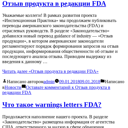
Отзыв продукта в редакции FDA
Уважаемые коллеги! В рамках развития проекта
«Инспекционная Практика» мы продолжаем публиковать
переводы американского законодательства (FDA) и
отраслевых руководств. В разделе «Законодательство»
добавился новый перевод guidance of industry — «Отзыв
продукции», в котором американские законодатели
регламентируют порядок формирования запросов на отзыв
продукции, информирования общественности об отзыве и
последующего анализа отзыва. Приводим выдержку из
введения к данному …
Читать далее
«Отзыв продукта в редакции FDA»
Написано автором
admin
09.01.2018
09.01.2018
Написано
в
Новости
Оставьте комментарий
к Отзыв продукта в
редакции FDA
Что такое warnings letters FDA?
Продолжается наполнение нашего проекта. В разделе
«Законодательство» размещена информация от агентства
США, ответственного за надзор в сфере обращения