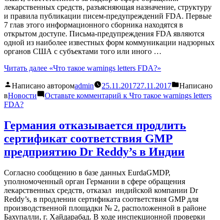
лекарственных средств, разъясняющая назначение, структуру
и правила публикации писем-предупреждений FDA. Первые
7 глав этого информационного сборника находятся в
открытом доступе. Письма-предупреждения FDA являются
одной из наиболее известных форм коммуникации надзорных
органов США с субъектами того или иного …
Читать далее
«Что такое warnings letters FDA?»
Написано автором
admin
25.11.2017
27.11.2017
Написано
в
Новости
Оставьте комментарий
к Что такое warnings letters
FDA?
Германия отказывается продлить
сертификат соответствия GMP
предприятию Dr Reddy’s в Индии
Согласно сообщению в базе данных EurdaGMDP,
уполномоченный орган Германии в сфере обращения
лекарственных средств, отказал индийской компании Dr
Reddy’s, в продлении сертификата соответствия GMP для
производственной площадки № 2, расположенной в районе
Бахупалли, г. Хайдарабад. В ходе инспекционной проверки