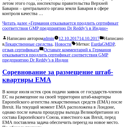
летом этого года, инспекторы правительства Верхней
Баварии – центрального органа земли Бавария в сфере
контроля качества …
Читать далее
«Германия отказывается продлить сертификат
соответствия GMP предприятию Dr Reddy’s в Индии»
Написано автором
admin
12.10.2017
14.10.2017
Написано
в
Лекарственные средства
,
Новости
Метки:
EurdaGMDP
,
отзыв сертификата
Оставьте комментарий
к Германия
отказывается продлить сертификат соответствия GMP
предприятию Dr Reddy’s в Индии
Соревнование за размещение штаб-
квартиры EMA
В конце июля истек срок подачи заявок от государств-членов
ЕС на размещение на своей территории штаб-квартиры
Европейского агентства лекарственных средств (EMA) после
Brexit. На текущий момент ЕМА расположена в Лондоне,
однако после начала процедуры выхода Великобритании из
состава Европейского Союза, известного как Brexit, перед
ЕМА поставлена задача обеспечить переезд на новое место.