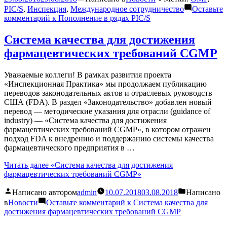
PIC/S
,
Инспекция
,
Международное сотрудничество
Оставьте
комментарий
к Пополнение в рядах PIC/S
Система качества для достижения
фармацевтических требований CGMP
Уважаемые коллеги! В рамках развития проекта
«Инспекционная Практика» мы продолжаем публикацию
переводов законодательных актов и отраслевых руководств
США (FDA). В раздел «Законодательство» добавлен новый
перевод — методические указания для отрасли (guidance of
industry) — «Система качества для достижения
фармацевтических требований CGMP», в котором отражен
подход FDA к внедрению и поддержанию системы качества
фармацевтического предприятия в …
Читать далее
«Система качества для достижения
фармацевтических требований CGMP»
Написано автором
admin
10.07.2018
03.08.2018
Написано
в
Новости
Оставьте комментарий
к Система качества для
достижения фармацевтических требований CGMP