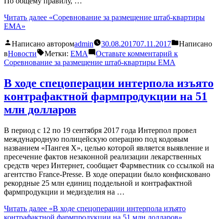
По общему правилу, …
Читать далее
«Соревнование за размещение штаб-квартиры
EMA»
Написано автором
admin
30.08.2017
07.11.2017
Написано
в
Новости
Метки:
EMA
Оставьте комментарий
к
Соревнование за размещение штаб-квартиры EMA
В ходе спецоперации интерпола изъято
контрафактной фармпродукции на 51
млн долларов
В период с 12 по 19 сентября 2017 года Интерпол провел
международную полицейскую операцию под кодовым
названием «Пангея X», целью которой является выявление и
пресечение фактов незаконной реализации лекарственных
средств через Интернет, сообщает Фармвестник со ссылкой на
агентство France-Presse. В ходе операции было конфисковано
рекордные 25 млн единиц поддельной и контрафактной
фармпродукции и медизделия на …
Читать далее
«В ходе спецоперации интерпола изъято
контрафактной фармпродукции на 51 млн долларов»