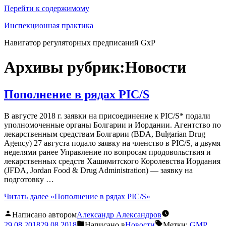
Перейти к содержимому
Инспекционная практика
Навигатор регуляторных предписаний GxP
Архивы рубрик:
Новости
Пополнение в рядах PIC/S
В августе 2018 г. заявки на присоединение к PIC/S* подали
уполномоченные органы Болгарии и Иордании. Агентство по
лекарственным средствам Болгарии (BDA, Bulgarian Drug
Agency) 27 августа подало заявку на членство в PIC/S, а двумя
неделями ранее Управление по вопросам продовольствия и
лекарственных средств Хашимитского Королевства Иордания
(JFDA, Jordan Food & Drug Administration) — заявку на
подготовку …
Читать далее
«Пополнение в рядах PIC/S»
Написано автором
Александр Александров
29.08.2018
29.08.2018
Написано в
Новости
Метки:
GMP
,