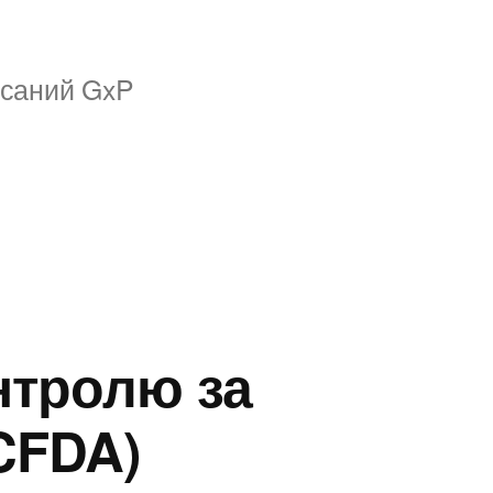
исаний GxP
нтролю за
CFDA)