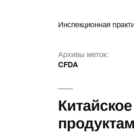
Перейти
к
Инспекционная практ
содержимому
Архивы меток:
CFDA
Китайское
продуктам