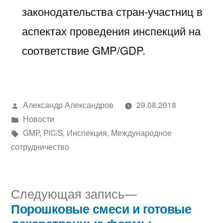
законодательства стран-участниц в
аспектах проведения инспекций на
соответствие GMP/GDP.
Написано
Александр Александров
29.08.2018
автором
Написано
Новости
в
Метки:
GMP
,
PIC/S
,
Инспекция
,
Международное
сотрудничество
Следующая
Следующая запись
запись:
Порошковые смеси и готовые
Навигация