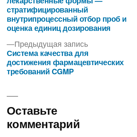
лекарственные формы —
по
стратифицированный
внутрипроцессный отбор проб и
записям
оценка единиц дозирования
Предыдущая
Предыдущая запись
запись:
Система качества для
достижения фармацевтических
требований CGMP
Оставьте
комментарий