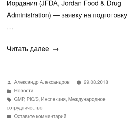
Иордания (JFDA, Jordan Food & Drug
Administration) — заявку на подготовку
…
«Пополнение
Читать далее
в
рядах
Написано
Александр Александров
29.08.2018
PIC/S»
автором
Написано
Новости
в
Метки:
GMP
,
PIC/S
,
Инспекция
,
Международное
сотрудничество
к
Оставьте комментарий
Пополнение
в