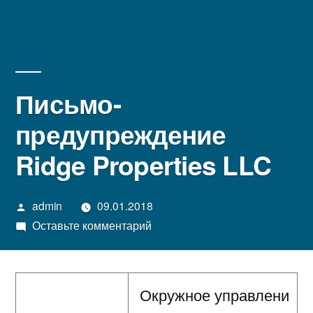
Письмо-
предупреждение
Ridge Properties LLC
Написано
admin
09.01.2018
автором
к
Оставьте комментарий
Письмо-
предупреждение
Ridge
Окружное управлени
Properties