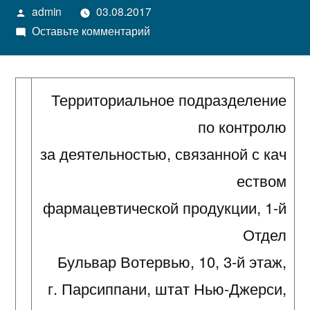
Написано
admin
03.08.2017
автором
к
Оставьте комментарий
Письмо-
предупреждение
№17-
Территориальное подразделение
PHI-
по контролю
10
за деятельностью, связанной с кач
еством
фармацевтической продукции, 1-й
Отдел
Бульвар Вотервью, 10, 3-й этаж,
г. Парсиппани, штат Нью-Джерси,