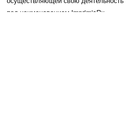
осуществляющей свою деятельность
под наименованием ImprimisRx,
расположенной по адресу 780 Примос
Авеню, 780, часть E, г. Фолкрофт, штат
Пенсильвания 19032-2000. В ходе
инспекционной проверки инспекторами
выявлены серьезные нарушения в
вашей производственной
деятельности, связанной с
изготовлением лекарственных
препаратов, что несет риск для
пациентов.