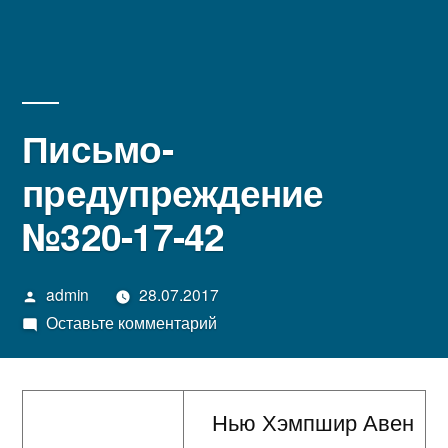
Письмо-
предупреждение
№320-17-42
Написано
admin
28.07.2017
автором
к
Оставьте комментарий
Письмо-
предупреждение
№320-
Нью Хэмпшир Авен
17-