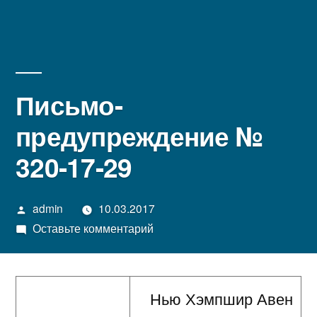
Письмо-
предупреждение №
320-17-29
Написано
admin
10.03.2017
автором
к
Оставьте комментарий
Письмо-
предупреждение
№
Нью Хэмпшир Авен
320-