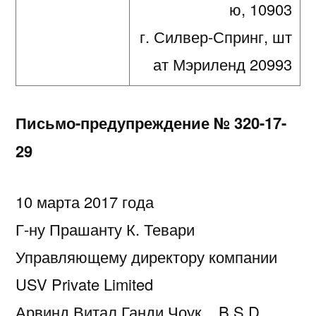
ю, 10903
17-
29
г. Силвер-Спринг, шт
ат Мэриленд 20993
Письмо-предупреждение №
320-17-
29
10 марта 2017 года
Г-ну Прашанту К. Тевари
Управляющему директору компании
USV Private Limited
Арвинд Витал Ганди Чоук, , B.S.D.