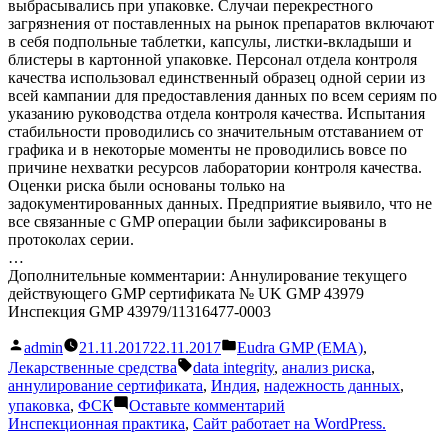
выбрасывались при упаковке. Случаи перекрестного
загрязнения от поставленных на рынок препаратов включают
в себя подпольные таблетки, капсулы, листки-вкладыши и
блистеры в картонной упаковке. Персонал отдела контроля
качества использовал единственный образец одной серии из
всей кампании для предоставления данных по всем сериям по
указанию руководства отдела контроля качества. Испытания
стабильности проводились со значительным отставанием от
графика и в некоторые моменты не проводились вовсе по
причине нехватки ресурсов лаборатории контроля качества.
Оценки риска были основаны только на
задокументированных данных. Предприятие выявило, что не
все связанные с GMP операции были зафиксированы в
протоколах серии.
…
Дополнительные комментарии: Аннулирование текущего
действующего GMP сертификата № UK GMP 43979
Инспекция GMP 43979/11316477-0003
Написано
Написано
admin
21.11.2017
22.11.2017
Eudra GMP (EMA)
,
автором
в
Метки:
Лекарственные средства
data integrity
,
анализ риска
,
аннулирование сертификата
,
Индия
,
надежность данных
,
к
упаковка
,
ФСК
Оставьте комментарий
Заключение
Инспекционная практика
,
Сайт работает на WordPress.
о