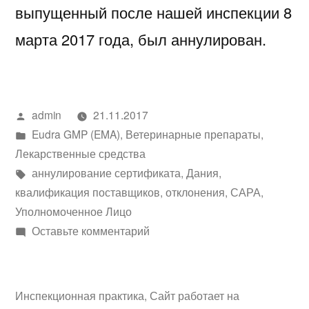
выпущенный после нашей инспекции 8
марта 2017 года, был аннулирован.
Написано
admin
21.11.2017
автором
Написано
Eudra GMP (EMA)
,
Ветеринарные препараты
,
в
Лекарственные средства
Метки:
аннулирование сертификата
,
Дания
,
квалификация поставщиков
,
отклонения
,
САРА
,
Уполномоченное Лицо
к
Оставьте комментарий
Заключение
о
нарушении
Инспекционная практика
,
Сайт работает на
требований