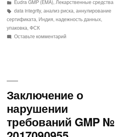
автором
Написано
Eudra GMP (EMA)
,
Лекарственные средства
в
Метки:
data integrity
,
анализ риска
,
аннулирование
сертификата
,
Индия
,
надежность данных
,
упаковка
,
ФСК
к
Оставьте комментарий
Заключение
о
нарушении
требований
GMP
№
Заключение о
UK
нарушении
GMP
43979
требований GMP №
Insp
GMP
2017090955