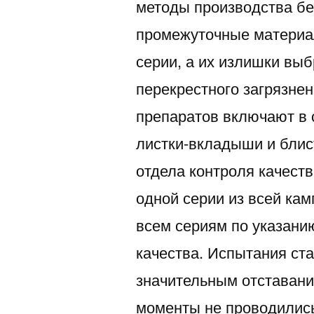
методы производства бе
промежуточные материа
серии, а их излишки вы
перекрестного загрязне
препаратов включают в 
листки-вкладыши и блис
отдела контроля качест
одной серии из всей ка
всем сериям по указани
качества. Испытания ст
значительным отставани
моменты не проводились