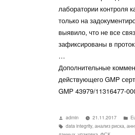
лаборатории контроля к
только на задокументир
выявило, что не все св
зафиксированы в проток
…
Дополнительные коммен
действующего GMP сер
GMP 43979/11316477-00
Написано
Н
admin
21.11.2017
E
автором
Метки:
в
data integrity
,
анализ риска
,
анн
данных
,
упаковка
,
ФСК