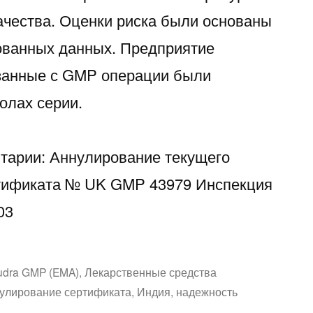
ачества. Оценки риска были основаны
ованных данных. Предприятие
язанные с GMP операции были
олах серии.
тарии: Аннулирование текущего
тификата № UK GMP 43979 Инспекция
03
аписано
udra GMP (EMA)
,
Лекарственные средства
улирование сертификата
,
Индия
,
надежность