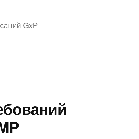
исаний GxP
ебований
GMP