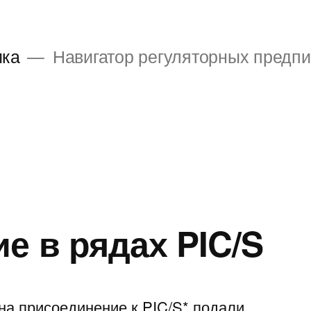
ика
Навигатор регуляторных предп
е в рядах PIC/S
и на присоединение к PIC/S* подали