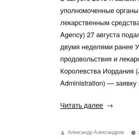
уполномоченные органы 
лекарственным средства
Agency) 27 августа подал
двумя неделями ранее 
продовольствия и лекар
Королевства Иордания (
Administration) — заявку
«Пополнен
Читать далее
в
рядах
Написано
Александр Александров