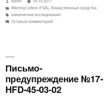
Написано
admin
16.10.2017
автором
Написано
Warning Letters (FDA)
,
Лекарственные средства
в
Метки:
клинические исследования
к
Оставьте комментарий
Письмо-
предупреждение
№17-
HFD-
45-
04-
Письмо-
01
предупреждение №17-
HFD-45-03-02