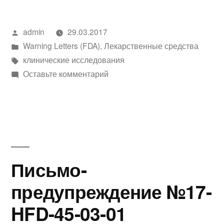
Написано
admin
29.03.2017
автором
Написано
Warning Letters (FDA)
,
Лекарственные средства
в
Метки:
клинические исследования
к
Оставьте комментарий
Письмо-
предупреждение
№17-
HFD-
45-
03-
Письмо-
02
предупреждение №17-
HFD-45-03-01