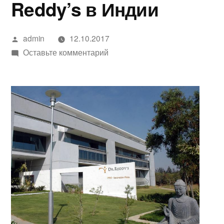
Reddy’s в Индии
Написано
admin
12.10.2017
автором
к
Оставьте комментарий
Германия
отказывается
продлить
сертификат
соответствия
GMP
предприятию
Dr
Reddy’s
в
Индии