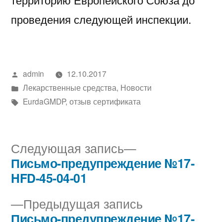
проведения следующей инспекции.
Написано
admin
12.10.2017
автором
Написано
Лекарственные средства
,
Новости
в
Метки:
EurdaGMDP
,
отзыв сертификата
Следующая
Следующая запись
запись:
Письмо-предупреждение №17-
Навигация
HFD-45-04-01
по
Предыдущая
Предыдущая запись
записям
запись:
Письмо-предупреждение №17-