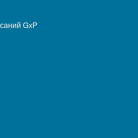
исаний GxP