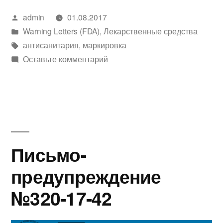
Написано
admin
01.08.2017
автором
Написано
Warning Letters (FDA)
,
Лекарственные средства
в
Метки:
антисанитария
,
маркировка
к
Оставьте комментарий
Письмо-
предупреждение
CMS
№507776
Письмо-
предупреждение
№320-17-42