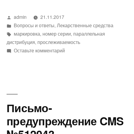
использовать
Написано
admin
21.11.2017
различные
автором
Написано
Вопросы и ответы
,
Лекарственные средства
номера
в
Метки:
маркировка
,
номер серии
,
параллельная
серий
дистрибуция
,
прослеживаемость
к
Оставьте комментарий
при
Допустимо
упаковке
ли
использовать
лекарственных
различные
препаратов?»
номера
серий
Письмо-
при
предупреждение CMS
упаковке
лекарственных
№512043
препаратов?