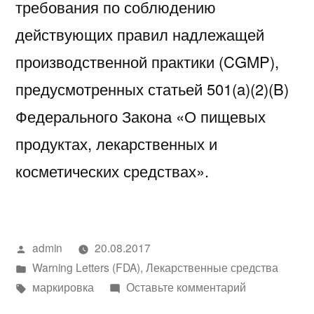
требования по соблюдению
действующих правил надлежащей
производственной практики (CGMP),
предусмотренных статьей 501(a)(2)(B)
Федерального Закона «О пищевых
продуктах, лекарственных и
косметических средствах».
Написано
admin
20.08.2017
автором
Написано
Warning Letters (FDA)
,
Лекарственные средства
в
Метки:
к
маркировка
Оставьте комментарий
Письмо-