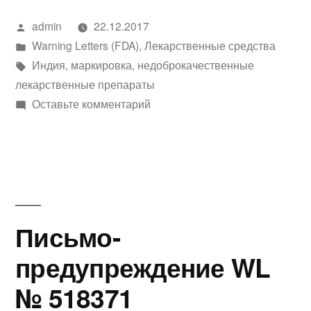
Написано
admin
22.12.2017
автором
Написано
Warning Letters (FDA)
,
Лекарственные средства
в
Метки:
Индия
,
маркировка
,
недоброкачественные
лекарственные препараты
к
Оставьте комментарий
Письмо-
предупреждение
№320-
18-
02
Письмо-
предупреждение WL
№ 518371