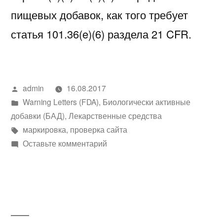
пищевых добавок, как того требует
статья 101.36(e)(6) раздела 21 CFR.
Написано
admin
16.08.2017
автором
Написано
Warning Letters (FDA)
,
Биологически активные
в
добавки (БАД)
,
Лекарственные средства
Метки:
маркировка
,
проверка сайта
к
Оставьте комментарий
Письмо-
предупреждение
CMS №525508