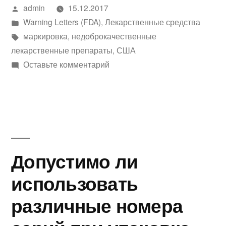
Написано
admin
15.12.2017
автором
Написано
Warning Letters (FDA)
,
Лекарственные средства
в
Метки:
маркировка
,
недоброкачественные
лекарственные препараты
,
США
к
Оставьте комментарий
Письмо-
предупреждение
WL
№
518371
Допустимо ли
использовать
различные номера