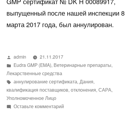
GMP сертификат № DK H 00089917,
выпущенный после нашей инспекции 8
марта 2017 года, был аннулирован.
Написано
admin
21.11.2017
автором
Написано
Eudra GMP (EMA)
,
Ветеринарные препараты
,
в
Лекарственные средства
Метки:
аннулирование сертификата
,
Дания
,
квалификация поставщиков
,
отклонения
,
САРА
,
Уполномоченное Лицо
к
Оставьте комментарий
Заключение
о
нарушении