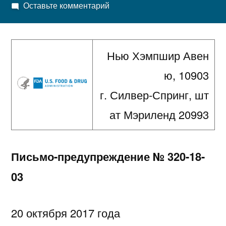
автором
к
Оставьте комментарий
Письмо-
предупреждение
№
Нью Хэмпшир Авен
320-
ю, 10903
18-
03
г. Силвер-Спринг, шт
ат Мэриленд 20993
Письмо-предупреждение №
320-18-
03
20 октября 2017 года