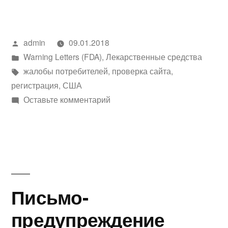
Написано
admin
09.01.2018
автором
Написано
Warning Letters (FDA)
,
Лекарственные средства
в
Метки:
жалобы потребителей
,
проверка сайта
,
регистрация
,
США
к
Оставьте комментарий
Письмо-
предупреждение
Ridge
Properties
LLC
Письмо-
предупреждение