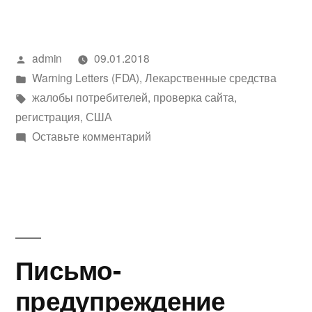
Написано
admin
09.01.2018
автором
Написано
Warning Letters (FDA)
,
Лекарственные средства
в
Метки:
жалобы потребителей
,
проверка сайта
,
регистрация
,
США
к
Оставьте комментарий
Письмо-
предупреждение
Ridge
Properties
LLC
Письмо-
предупреждение