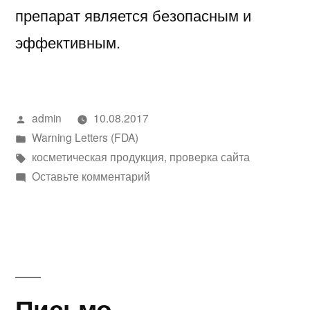
препарат является безопасным и
эффективным.
Написано
admin
10.08.2017
автором
Написано
Warning Letters (FDA)
в
Метки:
косметическая продукция
,
проверка сайта
к
Оставьте комментарий
Письмо-
предупреждение
CMS
№
523208
Письмо-