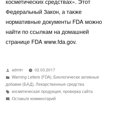
косметических средствах». Этот
Федеральный Закон, а также
нормативные документы FDA можно
найти по ссылкам на домашней
странице FDA www.fda.gov.
Написано
admin
02.03.2017
автором
Написано
Warning Letters (FDA)
,
Биологически активные
в
добавки (БАД)
,
Лекарственные средства
Метки:
косметическая продукция
,
проверка сайта
к
Оставьте комментарий
Письмо-
предупреждение