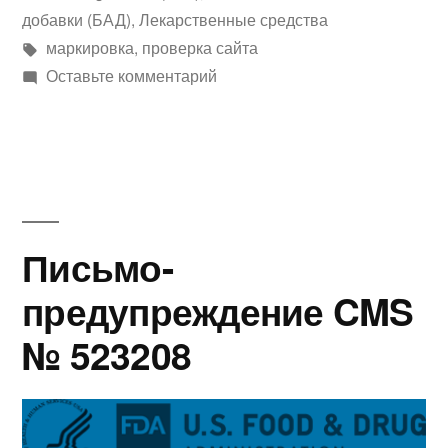
в
добавки (БАД)
,
Лекарственные средства
Метки:
маркировка
,
проверка сайта
к
Оставьте комментарий
Письмо-
предупреждение
CMS №525508
Письмо-
предупреждение CMS
№ 523208