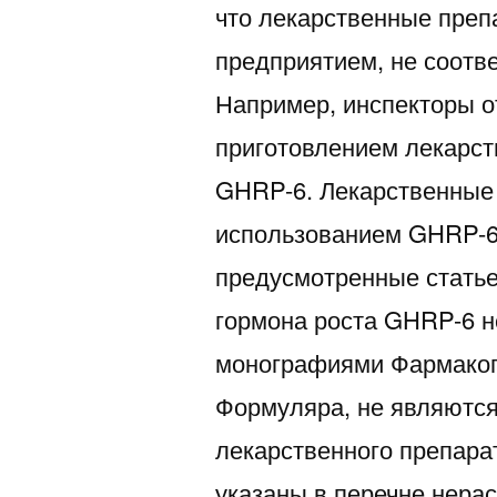
что лекарственные пре
предприятием, не соотв
Например, инспекторы о
приготовлением лекарст
GHRP-6. Лекарственные 
использованием GHRP-6,
предусмотренные статье
гормона роста GHRP-6 
монографиями Фармако
Формуляра, не являютс
лекарственного препара
указаны в перечне нера