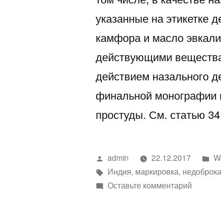
указанные на этикетке 
камфора и масло эвкали
действующими вещества
действием назального де
финальной монографии 
простуды. См. статью 34
Написано
Н
admin
22.12.2017
Wa
автором
Метки:
в
Индия
,
маркировка
,
недоброк
к
Оставьте комментарий
Письмо
предуп