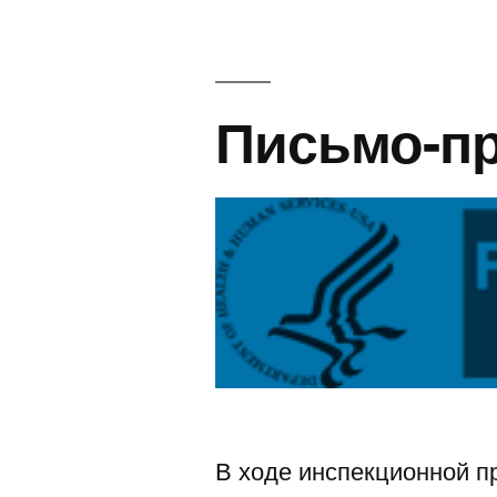
№320-
18-
02
Письмо-п
В ходе инспекционной п