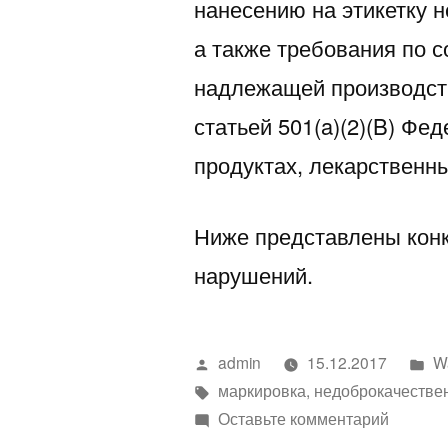
нанесению на этикетку 
а также требования по
надлежащей производст
статьей 501(a)(2)(B) Ф
продуктах, лекарственны
Ниже представлены кон
нарушений.
Написано
Н
admin
15.12.2017
Wa
автором
Метки:
в
маркировка
,
недоброкачестве
к
Оставьте комментарий
Письмо