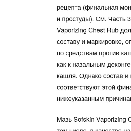
рецепта (финальная мон
и простуды). См. Часть 
Vaporizing Chest Rub до
составу и маркировке, 
по средствам против ка
как к назальным деконге
кашля. Однако состав и
соответствуют этой фин
нижеуказанным причина
Мазь Sofskin Vaporizing
том числе, в качестве н