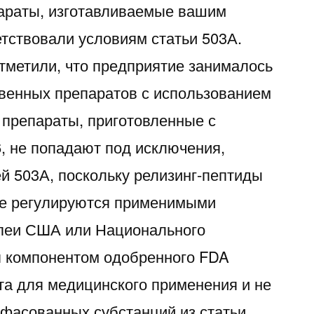
параты, изготавливаемые вашим
етствовали условиям статьи 503А.
тметили, что предприятие занималось
венных препаратов с использованием
препараты, приготовленные с
 не попадают под исключения,
й 503А, поскольку релизинг-пептиды
не регулируются применимыми
пеи США или Национального
я компонентом одобренного FDA
та для медицинского применения и не
сфасованных субстанций из статьи