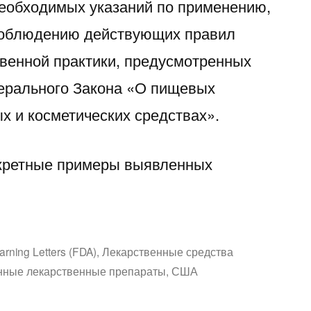
необходимых указаний по применению,
 соблюдению действующих правил
венной практики, предусмотренных
едерального Закона «О пищевых
х и косметических средствах».
кретные примеры выявленных
аписано
rning Letters (FDA)
,
Лекарственные средства
нные лекарственные препараты
,
США
-