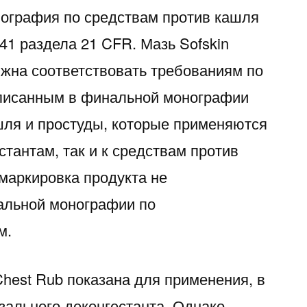
ография по средствам против кашля
341 раздела 21 CFR. Мазь Sofskin
лжна соответствовать требованиям по
описанным в финальной монографии
шля и простуды, которые применяются
стантам, так и к средствам против
 маркировка продукта не
альной монографии по
м.
 Chest Rub показана для применения, в
азального деконгестанта. Однако