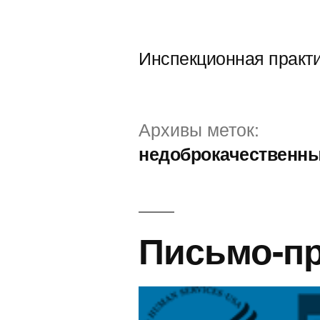
Перейти
к
Инспекционная практ
содержимому
Архивы меток:
недоброкачественны
Письмо-пр