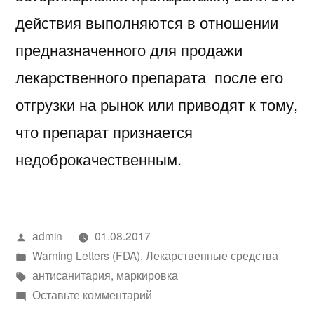
действия выполняются в отношении
предназначенного для продажи
лекарственного препарата после его
отгрузки на рынок или приводят к тому,
что препарат признается
недоброкачественным.
Написано
admin
01.08.2017
автором
Написано
Warning Letters (FDA)
,
Лекарственные средства
в
Метки:
антисанитария
,
маркировка
к
Оставьте комментарий
Письмо-