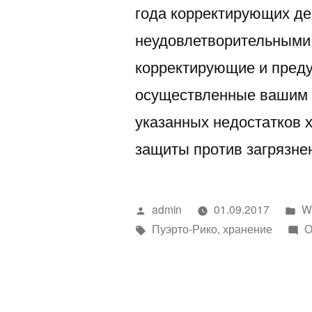
года корректирующих де
неудовлетворительными,
корректирующие и пред
осуществленные вашим 
указанных недостатков 
защиты против загрязне
Написано
Н
admin
01.09.2017
Wa
автором
Метки:
в
Пуэрто-Рико
,
хранение
О