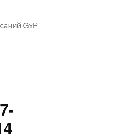
исаний GxP
7-
14