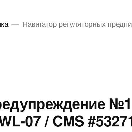
ика
Навигатор регуляторных предп
редупреждение №1
L-07 / CMS #5327