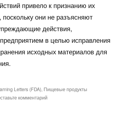
йствий привело к признанию их
 поскольку они не разъясняют
упреждающие действия,
предприятием в целью исправления
хранения исходных материалов для
ния.
аписано
rning Letters (FDA)
,
Пищевые продукты
к
ставьте комментарий
Письмо-
предупреждение
№17-
OHAFOE4-