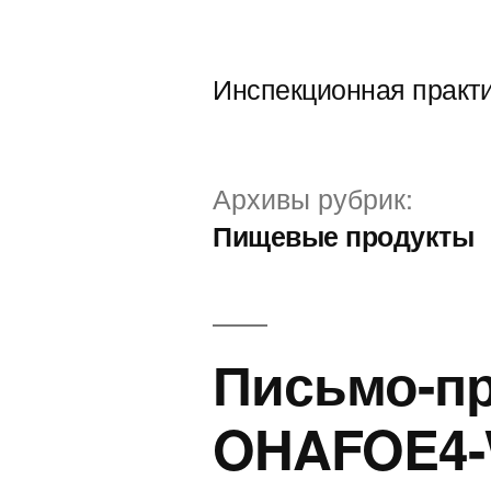
Перейти
к
Инспекционная практ
содержимому
Архивы рубрик:
Пищевые продукты
Письмо-п
OHAFOE4-W