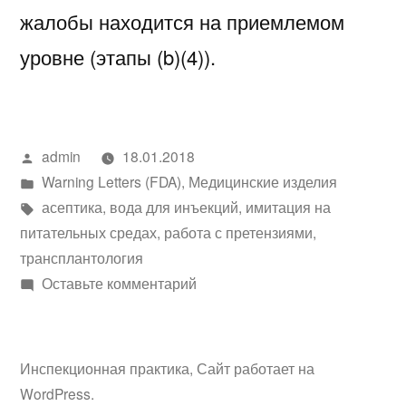
жалобы находится на приемлемом
уровне (этапы (b)(4)).
Написано
admin
18.01.2018
автором
Написано
Warning Letters (FDA)
,
Медицинские изделия
в
Метки:
асептика
,
вода для инъекций
,
имитация на
питательных средах
,
работа с претензиями
,
трансплантология
к
Оставьте комментарий
Письмо-
предупреждение CMS
№535013
Инспекционная практика
,
Сайт работает на
WordPress.