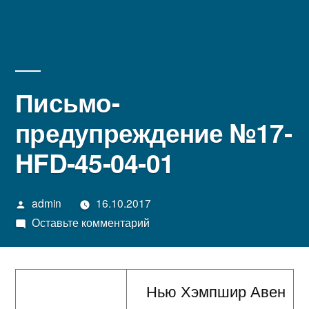
Письмо-
предупреждение №17-
HFD-45-04-01
Написано
admin
16.10.2017
автором
к
Оставьте комментарий
Письмо-
предупреждение
№17-
Нью Хэмпшир Авен
HFD-