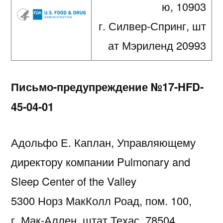
ю, 10903
45-
04-
г. Силвер-Спринг, шт
01
ат Мэриленд 20993
Письмо-предупреждение №17-HFD-
45-04-01
Адольфо Е. Каплан, Управляющему
директору компании Pulmonary and
Sleep Center of the Valley
5300 Норз МакКолл Роад, пом. 100,
г. Мак-Аллен, штат Техас, 78504