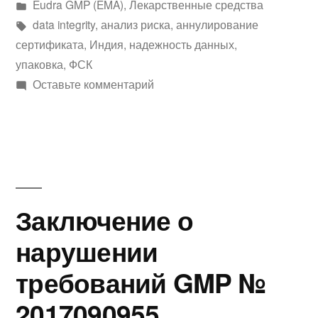
автором
Написано
Eudra GMP (EMA)
,
Лекарственные средства
в
Метки:
data integrity
,
анализ риска
,
аннулирование
сертификата
,
Индия
,
надежность данных
,
упаковка
,
ФСК
к
Оставьте комментарий
Заключение
о
нарушении
требований
GMP
№
Заключение о
UK
нарушении
GMP
43979
требований GMP №
Insp
GMP
2017090955