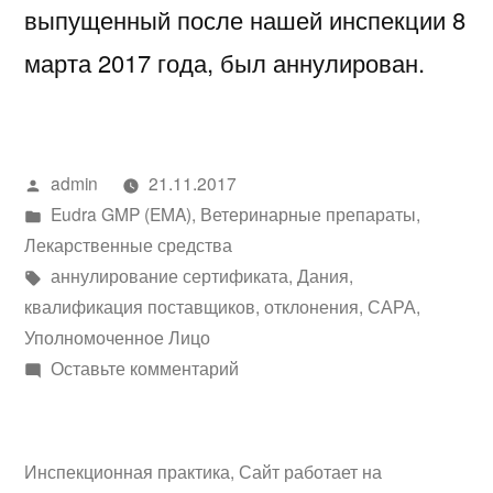
выпущенный после нашей инспекции 8
марта 2017 года, был аннулирован.
Написано
admin
21.11.2017
автором
Написано
Eudra GMP (EMA)
,
Ветеринарные препараты
,
в
Лекарственные средства
Метки:
аннулирование сертификата
,
Дания
,
квалификация поставщиков
,
отклонения
,
САРА
,
Уполномоченное Лицо
к
Оставьте комментарий
Заключение
о
нарушении
Инспекционная практика
,
Сайт работает на
требований