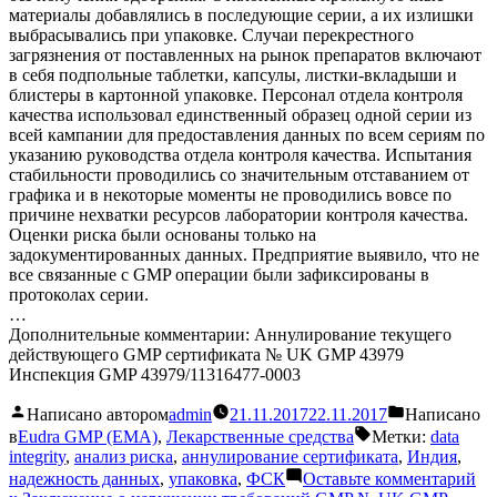
материалы добавлялись в последующие серии, а их излишки
выбрасывались при упаковке. Случаи перекрестного
загрязнения от поставленных на рынок препаратов включают
в себя подпольные таблетки, капсулы, листки-вкладыши и
блистеры в картонной упаковке. Персонал отдела контроля
качества использовал единственный образец одной серии из
всей кампании для предоставления данных по всем сериям по
указанию руководства отдела контроля качества. Испытания
стабильности проводились со значительным отставанием от
графика и в некоторые моменты не проводились вовсе по
причине нехватки ресурсов лаборатории контроля качества.
Оценки риска были основаны только на
задокументированных данных. Предприятие выявило, что не
все связанные с GMP операции были зафиксированы в
протоколах серии.
…
Дополнительные комментарии: Аннулирование текущего
действующего GMP сертификата № UK GMP 43979
Инспекция GMP 43979/11316477-0003
Написано автором
admin
21.11.2017
22.11.2017
Написано
в
Eudra GMP (EMA)
,
Лекарственные средства
Метки:
data
integrity
,
анализ риска
,
аннулирование сертификата
,
Индия
,
надежность данных
,
упаковка
,
ФСК
Оставьте комментарий