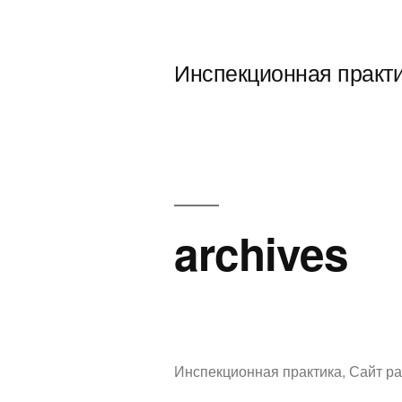
Перейти
к
Инспекционная практ
содержимому
archives
Инспекционная практика
,
Сайт ра